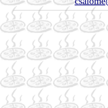
csalome@